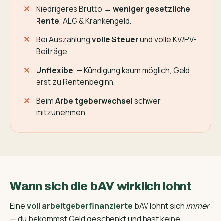
Niedrigeres Brutto →
weniger gesetzliche
Rente
, ALG & Krankengeld.
Bei Auszahlung
volle Steuer
und volle KV/PV-
Beiträge.
Unflexibel
— Kündigung kaum möglich, Geld
erst zu Rentenbeginn.
Beim
Arbeitgeberwechsel
schwer
mitzunehmen.
Wann sich die bAV wirklich lohnt
Eine
voll arbeitgeber­finanzierte
bAV lohnt sich
immer
— du bekommst Geld geschenkt und hast keine