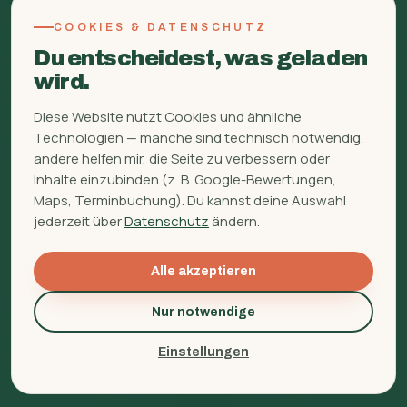
FINBERATUNG
COOKIES & DATENSCHUTZ
Über mich
Du entscheidest, was geladen
FAQ
wird.
Glossar
Diese Website nutzt Cookies und ähnliche
Ratgeber
Technologien — manche sind technisch notwendig,
Kontakt
andere helfen mir, die Seite zu verbessern oder
Inhalte einzubinden (z. B. Google-Bewertungen,
WhatsApp
Maps, Terminbuchung). Du kannst deine Auswahl
Signal
jederzeit über
Datenschutz
ändern.
Unterlagen hochladen
Termin buchen
Alle akzeptieren
Nur notwendige
© 2006 -
2026
Finberatung. Alle Rechte vorbehalten.
Einstellungen
Inhalte zuletzt aktualisiert:
Juli 2026
Impressum
Datenschutz
Transparenzverordnung
Cookie-Einstellungen