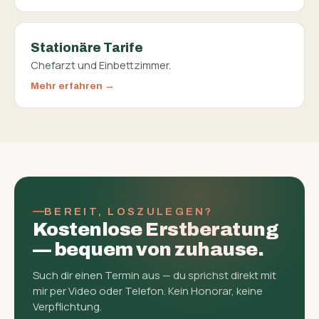
Stationäre Tarife
Chefarzt und Einbettzimmer.
Mehr erfahren
BEREIT, LOSZULEGEN?
Kostenlose Erst­beratung
— bequem von zuhause.
Such dir einen Termin aus — du sprichst direkt mit
mir per Video oder Telefon. Kein Honorar, keine
Verpflichtung.