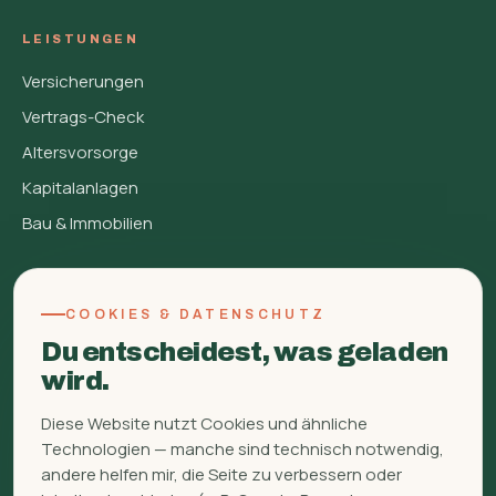
LEISTUNGEN
Versicherungen
Vertrags-Check
Altersvorsorge
Kapitalanlagen
Bau & Immobilien
FINBERATUNG
COOKIES & DATENSCHUTZ
Über mich
Du entscheidest, was geladen
FAQ
wird.
Glossar
Diese Website nutzt Cookies und ähnliche
Ratgeber
Technologien — manche sind technisch notwendig,
Kontakt
andere helfen mir, die Seite zu verbessern oder