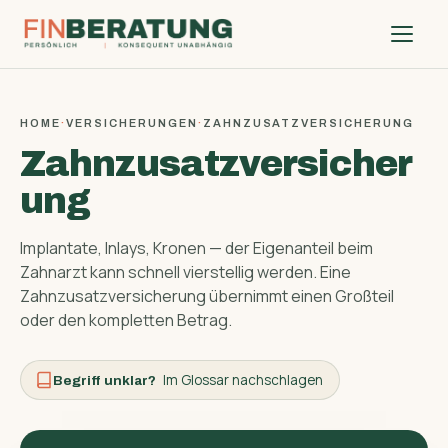
HOME
·
VERSICHERUNGEN
·
ZAHNZUSATZVERSICHERUNG
Zahnzusatzversicher
ung
Implantate, Inlays, Kronen — der Eigenanteil beim
Zahnarzt kann schnell vierstellig werden. Eine
Zahnzusatz­versicherung übernimmt einen Großteil
oder den kompletten Betrag.
Im Glossar nachschlagen
Begriff unklar?