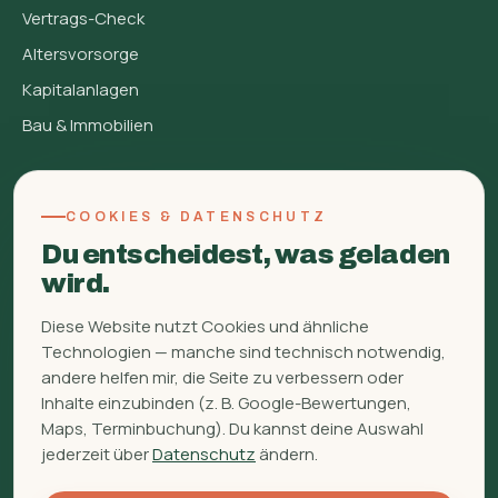
Vertrags-Check
Altersvorsorge
Kapitalanlagen
Bau & Immobilien
FINBERATUNG
COOKIES & DATENSCHUTZ
Über mich
Du entscheidest, was geladen
FAQ
wird.
Glossar
Diese Website nutzt Cookies und ähnliche
Ratgeber
Technologien — manche sind technisch notwendig,
Kontakt
andere helfen mir, die Seite zu verbessern oder
Inhalte einzubinden (z. B. Google-Bewertungen,
WhatsApp
Maps, Terminbuchung). Du kannst deine Auswahl
Signal
jederzeit über
Datenschutz
ändern.
Unterlagen hochladen