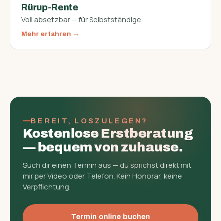
Rürup-Rente
Voll absetzbar — für Selbstständige.
Mehr erfahren
BEREIT, LOSZULEGEN?
Kostenlose Erst­beratung
— bequem von zuhause.
Such dir einen Termin aus — du sprichst direkt mit
mir per Video oder Telefon. Kein Honorar, keine
Verpflichtung.
Termin online buchen