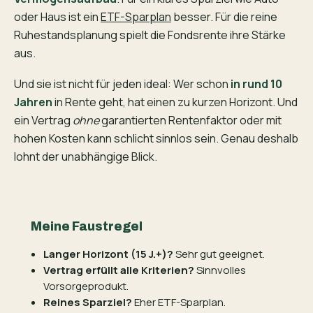
oder Haus ist ein
ETF-Sparplan
besser. Für die reine
Ruhestandsplanung spielt die Fondsrente ihre Stärke
aus.
Und sie ist nicht für jeden ideal: Wer schon
in rund 10
Jahren
in Rente geht, hat einen zu kurzen Horizont. Und
ein Vertrag
ohne
garantierten Rentenfaktor oder mit
hohen Kosten kann schlicht sinnlos sein. Genau deshalb
lohnt der unabhängige Blick.
Meine Faustregel
Langer Horizont (15 J.+)?
Sehr gut geeignet.
Vertrag erfüllt alle Kriterien?
Sinnvolles
Vorsorgeprodukt.
Reines Sparziel?
Eher ETF-Sparplan.