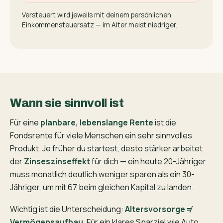
Versteuert wird jeweils mit deinem persönlichen
Einkommensteuersatz — im Alter meist niedriger.
Wann sie sinnvoll ist
Für eine
planbare, lebenslange Rente
ist die
Fondsrente für viele Menschen ein sehr sinnvolles
Produkt. Je früher du startest, desto stärker arbeitet
der
Zinseszinseffekt
für dich — ein heute 20-Jähriger
muss monatlich deutlich weniger sparen als ein 30-
Jähriger, um mit 67 beim gleichen Kapital zu landen.
Wichtig ist die Unterscheidung:
Altersvorsorge ≠
Vermögensaufbau
. Für ein klares Sparziel wie Auto