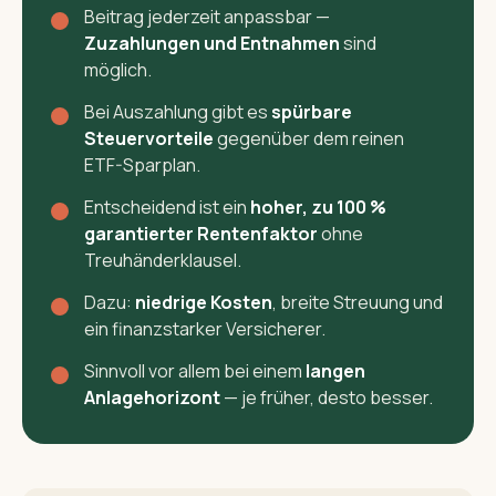
Beitrag jederzeit anpassbar —
Zuzahlungen und Entnahmen
sind
möglich.
Bei Auszahlung gibt es
spürbare
Steuervorteile
gegenüber dem reinen
ETF-Sparplan.
Entscheidend ist ein
hoher, zu 100 %
garantierter Rentenfaktor
ohne
Treuhänderklausel.
Dazu:
niedrige Kosten
, breite Streuung und
ein finanzstarker Versicherer.
Sinnvoll vor allem bei einem
langen
Anlagehorizont
— je früher, desto besser.