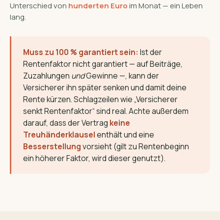
Unterschied von
hunderten Euro
im Monat — ein Leben
lang.
Muss zu 100 % garantiert sein:
Ist der
Rentenfaktor nicht garantiert — auf Beiträge,
Zuzahlungen
und
Gewinne —, kann der
Versicherer ihn später senken und damit deine
Rente kürzen. Schlagzeilen wie „Versicherer
senkt Rentenfaktor“ sind real. Achte außerdem
darauf, dass der Vertrag
keine
Treuhänderklausel
enthält und eine
Besserstellung
vorsieht (gilt zu Rentenbeginn
ein höherer Faktor, wird dieser genutzt).