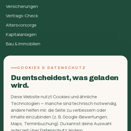
Versicherungen
Vertrags-Check
Altersvorsorge
Kapitalanlagen
Bau & Immobilien
FINBERATUNG
COOKIES & DATENSCHUTZ
Über mich
Du entscheidest, was geladen
FAQ
wird.
Glossar
Diese Website nutzt Cookies und ähnliche
Ratgeber
Technologien — manche sind technisch notwendig,
Kontakt
andere helfen mir, die Seite zu verbessern oder
Inhalte einzubinden (z. B. Google-Bewertungen,
WhatsApp
Maps, Terminbuchung). Du kannst deine Auswahl
Signal
jederzeit über
Datenschutz
ändern.