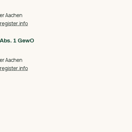
mer Aachen
egister.info
i Abs. 1 GewO
mer Aachen
egister.info