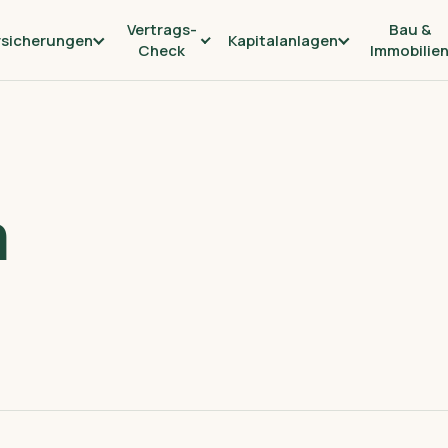
Vertrags-
Bau &
rsicherungen
Kapitalanlagen
Check
Immobilie
m