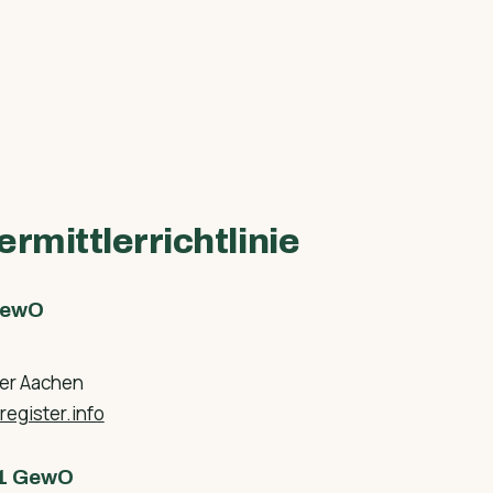
rmittlerrichtlinie
GewO
mer Aachen
egister.info
 1 GewO