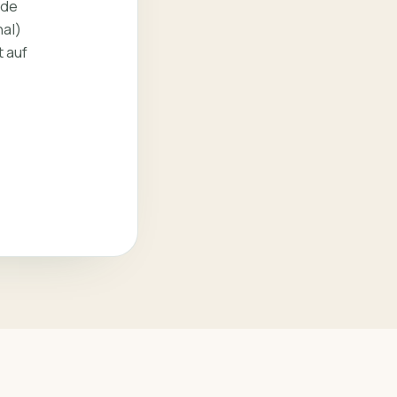
lde
al)
t auf