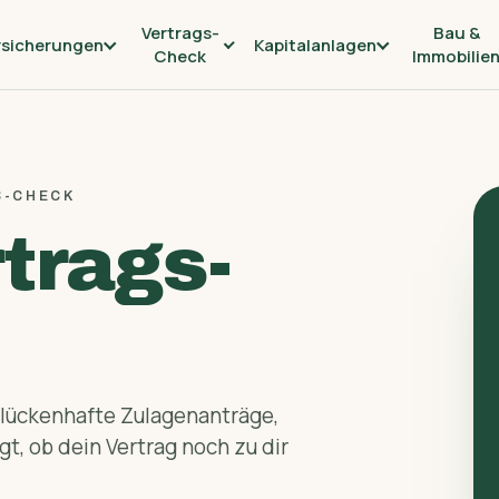
Vertrags-
Bau &
rsicherungen
Kapitalanlagen
Check
Immobilie
S-CHECK
trags-
 lückenhafte Zulagen­anträge,
t, ob dein Vertrag noch zu dir