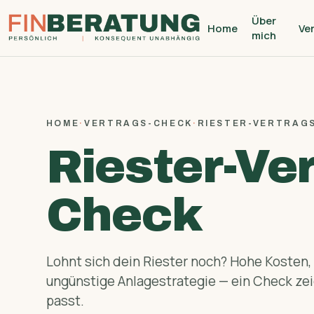
Über
Home
Ve
mich
HOME
·
VERTRAGS-CHECK
·
RIESTER-VERTRAG
Riester-Ver
Check
Lohnt sich dein Riester noch? Hohe Kosten,
ungünstige Anlage­strategie — ein Check zeig
passt.