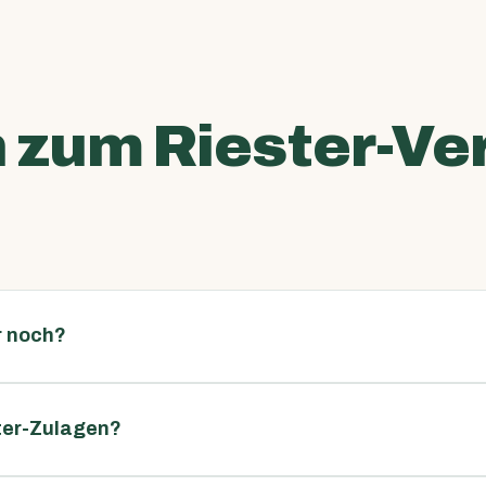
h zum Riester-Ve
r noch?
ster-Zulagen?