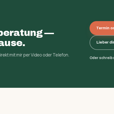
Termin o
­beratung —
ause.
Lieber di
rekt mit mir per Video oder Telefon.
Oder schreib m