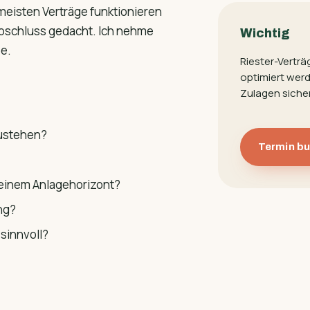
 meisten Verträge funktionieren
 Abschluss gedacht. Ich nehme
Wichtig
pe.
Riester-Vertr
optimiert wer
Zulagen sicher
zustehen?
Termin b
deinem Anlagehorizont?
ng?
sinnvoll?