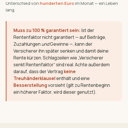
Unterschied von
hunderten Euro
im Monat — ein Leben
lang.
Muss zu 100 % garantiert sein:
Ist der
Rentenfaktor nicht garantiert — auf Beiträge,
Zuzahlungen
und
Gewinne —, kann der
Versicherer ihn später senken und damit deine
Rente kürzen. Schlagzeilen wie „Versicherer
senkt Rentenfaktor“ sind real. Achte außerdem
darauf, dass der Vertrag
keine
Treuhänderklausel
enthält und eine
Besserstellung
vorsieht (gilt zu Rentenbeginn
ein höherer Faktor, wird dieser genutzt).