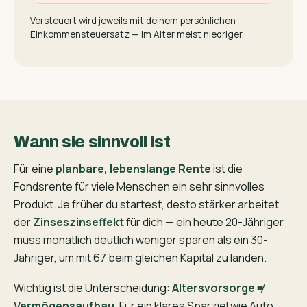
Versteuert wird jeweils mit deinem persönlichen
Einkommensteuersatz — im Alter meist niedriger.
Wann sie sinnvoll ist
Für eine
planbare, lebenslange Rente
ist die
Fondsrente für viele Menschen ein sehr sinnvolles
Produkt. Je früher du startest, desto stärker arbeitet
der
Zinseszinseffekt
für dich — ein heute 20-Jähriger
muss monatlich deutlich weniger sparen als ein 30-
Jähriger, um mit 67 beim gleichen Kapital zu landen.
Wichtig ist die Unterscheidung:
Altersvorsorge ≠
Vermögensaufbau
. Für ein klares Sparziel wie Auto