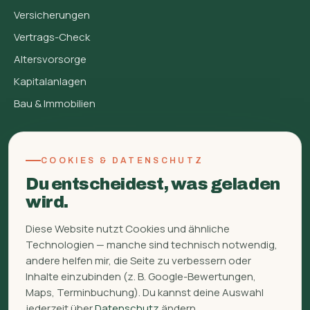
Versicherungen
Vertrags-Check
Altersvorsorge
Kapitalanlagen
Bau & Immobilien
FINBERATUNG
COOKIES & DATENSCHUTZ
Über mich
Du entscheidest, was geladen
FAQ
wird.
Glossar
Diese Website nutzt Cookies und ähnliche
Ratgeber
Technologien — manche sind technisch notwendig,
Kontakt
andere helfen mir, die Seite zu verbessern oder
Inhalte einzubinden (z. B. Google-Bewertungen,
WhatsApp
Maps, Terminbuchung). Du kannst deine Auswahl
Signal
jederzeit über
Datenschutz
ändern.