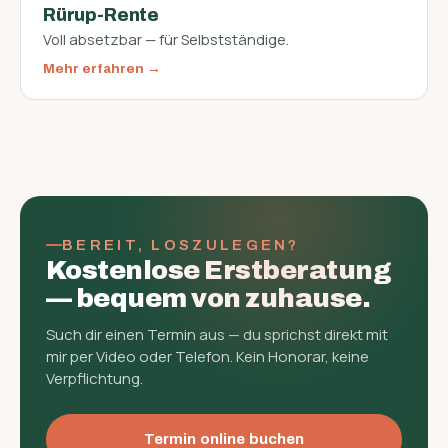
Rürup-Rente
Voll absetzbar — für Selbstständige.
Mehr erfahren
BEREIT, LOSZULEGEN?
Kostenlose Erst­beratung
— bequem von zuhause.
Such dir einen Termin aus — du sprichst direkt mit
mir per Video oder Telefon. Kein Honorar, keine
Verpflichtung.
Termin online buchen