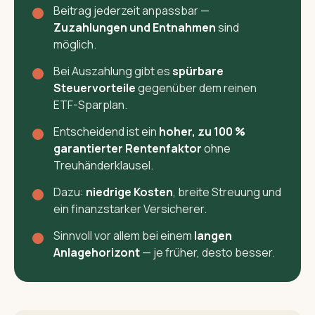
Beitrag jederzeit anpassbar —
Zuzahlungen und Entnahmen
sind
möglich.
Bei Auszahlung gibt es
spürbare
Steuervorteile
gegenüber dem reinen
ETF-Sparplan.
Entscheidend ist ein
hoher, zu 100 %
garantierter Rentenfaktor
ohne
Treuhänderklausel.
Dazu:
niedrige Kosten
, breite Streuung und
ein finanzstarker Versicherer.
Sinnvoll vor allem bei einem
langen
Anlagehorizont
— je früher, desto besser.