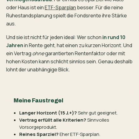
oder Haus ist ein
ETF-Sparplan
besser. Für die reine
Ruhestandsplanung spielt die Fondsrente ihre Stärke
aus.
Und sie ist nicht für jeden ideal: Wer schon
in rund 10
Jahren
in Rente geht, hat einen zu kurzen Horizont. Und
ein Vertrag
ohne
garantierten Rentenfaktor oder mit
hohen Kosten kann schlicht sinnlos sein. Genau deshalb
lohnt der unabhängige Blick.
Meine Faustregel
Langer Horizont (15 J.+)?
Sehr gut geeignet.
Vertrag erfüllt alle Kriterien?
Sinnvolles
Vorsorgeprodukt.
Reines Sparziel?
Eher ETF-Sparplan.