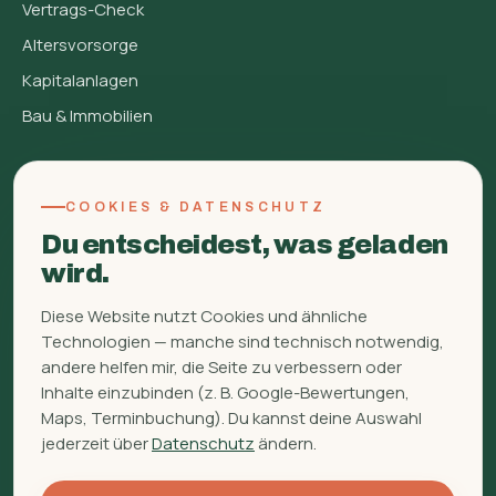
Vertrags-Check
Altersvorsorge
Kapitalanlagen
Bau & Immobilien
FINBERATUNG
COOKIES & DATENSCHUTZ
Über mich
Du entscheidest, was geladen
FAQ
wird.
Glossar
Diese Website nutzt Cookies und ähnliche
Ratgeber
Technologien — manche sind technisch notwendig,
Kontakt
andere helfen mir, die Seite zu verbessern oder
Inhalte einzubinden (z. B. Google-Bewertungen,
WhatsApp
Maps, Terminbuchung). Du kannst deine Auswahl
Signal
jederzeit über
Datenschutz
ändern.
Unterlagen hochladen