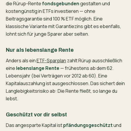
die Rürup-Rente
fondsgebunden
gestalten und
kostengünstig in ETFs investieren — ohne
Beitragsgarantie sind 100 % ETF möglich. Eine
klassische Variante mit Garantiezins gibt es ebenfalls,
lohnt sich für junge Sparer aber selten.
Nur als lebenslange Rente
Anders als ein
ETF-Sparplan
zahlt Rürup ausschließlich
eine
lebenslange Rente
— frühestens ab dem 62.
Lebensjahr (bei Verträgen vor 2012 ab 60). Eine
Kapitalauszahlung ist ausgeschlossen. Das sichert dein
Langlebigkeits­risiko ab: Die Rente fließt, so lange du
lebst.
Geschützt vor dir selbst
Das angesparte Kapital ist
pfändungsgeschützt
und