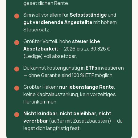
gesetzlichen Rente.
Sinnvoll vor allem für
Selbstständige
und
gut verdienende Angestellte
mit hohem
Steuersatz.
Größter Vorteil: hohe
steuerliche
Absetzbarkeit
— 2026 bis zu 30.826 €
(Ledige) voll absetzbar.
Du kannst kostengünstig in
ETFs
investieren
— ohne Garantie sind 100 % ETF möglich.
Größter Haken:
nur lebenslange Rente
,
keine Kapitalauszahlung, kein vorzeitiges
Herankommen.
Nicht kündbar, nicht beleihbar, nicht
vererbbar
(außer mit Zusatzbaustein) — du
legst dich langfristig fest.